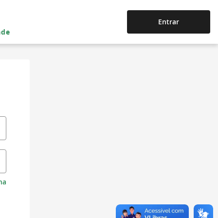
Entrar
ade
ha