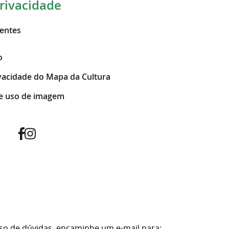
rivacidade
entes
o
ivacidade do Mapa da Cultura
e uso de imagem
so de dúvidas, encaminhe um e-mail para: