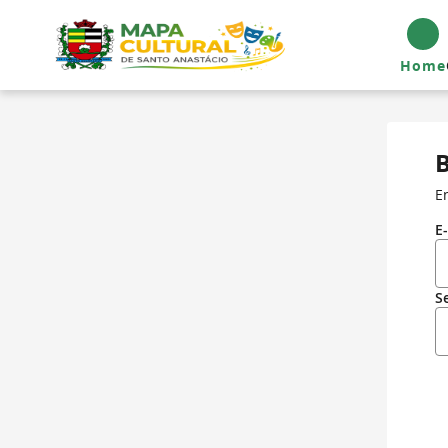
Home
B
E
E
S