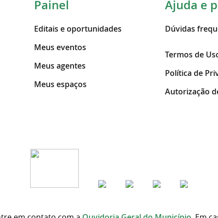
Painel
Ajuda e p
Editais e oportunidades
Dúvidas frequ
Meus eventos
Termos de Us
Meus agentes
Política de Pr
Meus espaços
Autorização d
ntre em contato com a
Ouvidoria Geral do Município
. Em ca