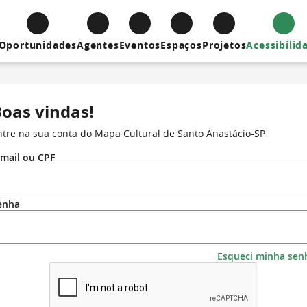
Oportunidades
Agentes
Eventos
Espaços
Projetos
Acessibilid
oas vindas!
ntre na sua conta do Mapa Cultural de Santo Anastácio-SP
-mail ou CPF
enha
Esqueci minha sen